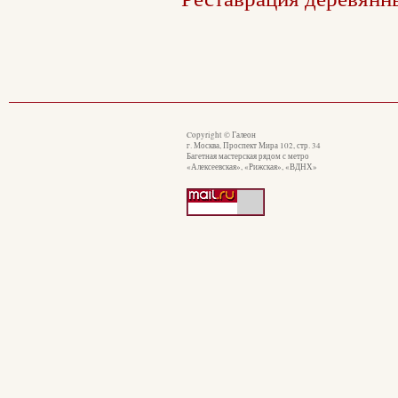
Copyright © Галеон
г. Москва, Проспект Мира 102, стр. 34
Багетная мастерская рядом с метро
«Алексеевская», «Рижская», «ВДНХ»