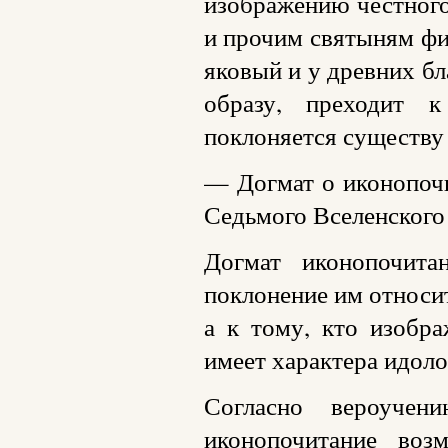
изображению честного
и прочим святыням фи
яковый и у древних бл
образу, преходит 
поклоняется существу 
— Догмат о иконопочи
Седьмого Вселенского
Догмат иконопочита
поклонение им относит
а к тому, кто изобра
имеет характера идоло
Согласно вероучен
иконопочитание воз