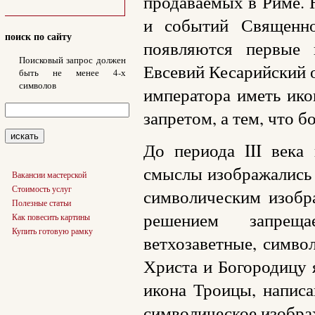
продаваемых в Риме. 
и событий Священно
поиск по сайту
появляются первые 
Поисковый запрос должен
Евсевий Кесарийский 
быть не менее 4-х
символов
императора иметь ико
запретом, а тем, что 
До периода III века
смыслы изображались 
Вакансии мастерской
Стоимость услуг
символическим изобр
Полезные статьи
решением запреща
Как повесить картины
Купить готовую рамку
ветхозаветные, симво
Христа и Богородицу 
икона Троицы, напис
символическое изобра