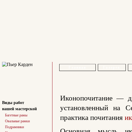
Главная
Галерея
Иконопочитание — до
Виды работ
установленный на С
нашей мастерской
практика почитания
ик
Багетные рамы
Овальные рамки
Подрамники
Основная мысль ико