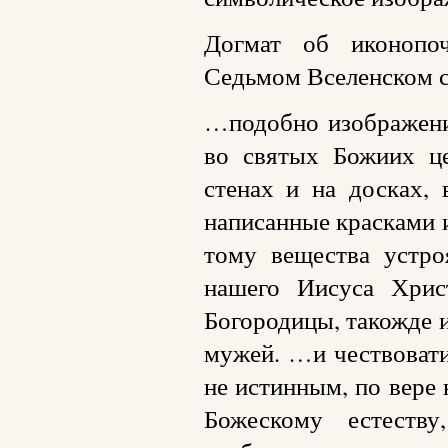
Догмат об иконопо
Седьмом Вселенском с
…подобно изображе
во святых Божиих це
стенах и на досках,
написанные красками и
тому вещества устро
нашего Иисуса Хрис
Богородицы, такожде и
мужей. …и чествовати
не истинным, по вере
Божескому естеств