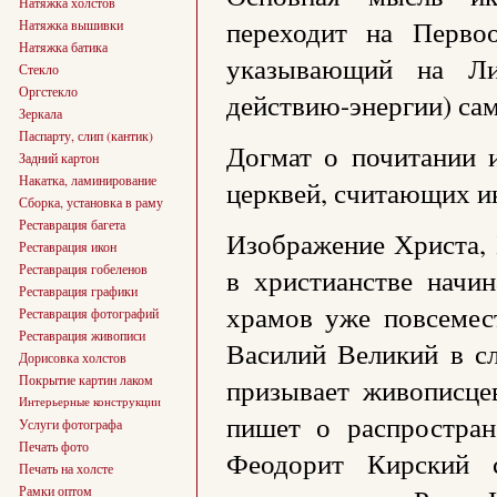
Натяжка холстов
переходит на Первоо
Натяжка вышивки
Натяжка батика
указывающий на Лич
Стекло
Оргстекло
действию-энергии) сам
Зеркала
Паспарту, слип (кантик)
Догмат о почитании 
Задний картон
Накатка, ламинирование
церквей, считающих и
Сборка, установка в раму
Реставрация багета
Изображение Христа, 
Реставрация икон
Реставрация гобеленов
в христианстве начин
Реставрация графики
храмов уже повсемес
Реставрация фотографий
Реставрация живописи
Василий Великий в с
Дорисовка холстов
Покрытие картин лаком
призывает живописцев
Интерьерные конструкции
пишет о распростран
Услуги фотографа
Печать фото
Феодорит Кирский 
Печать на холсте
Рамки оптом